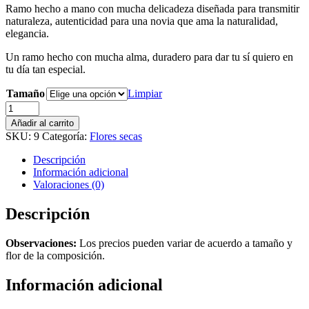
Ramo hecho a mano con mucha delicadeza diseñada para transmitir
precios:
naturaleza, autenticidad para una novia que ama la naturalidad,
desde
elegancia.
134,00 €
hasta
Un ramo hecho con mucha alma, duradero para dar tu sí quiero en
164,00 €
tu día tan especial.
Tamaño
Limpiar
BOUQUET
YELLOW
Añadir al carrito
cantidad
SKU:
9
Categoría:
Flores secas
Descripción
Información adicional
Valoraciones (0)
Descripción
Observaciones:
Los precios pueden variar de acuerdo a tamaño y
flor de la composición.
Información adicional