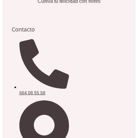
elegir
Cultiva tu felicidad con flores
en
la
página
de
Contacto
producto
664 08 55 58