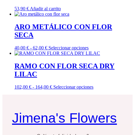
53,90
€
Añadir al carrito
ARO METÁLICO CON FLOR
SECA
Rango
Este
40,00
€
-
62,00
€
Seleccionar opciones
de
producto
precios:
tiene
desde
múltiples
RAMO CON FLOR SECA DRY
40,00 €
variantes.
LILAC
hasta
Las
62,00 €
opciones
se
Rango
Este
102,00
€
-
164,00
€
Seleccionar opciones
pueden
de
producto
elegir
precios:
tiene
en
desde
múltiples
la
102,00 €
variantes.
página
Jimena's Flowers
hasta
Las
de
164,00 €
opciones
producto
se
pueden